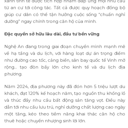
xanh tinh tế được tích hợp nhằm đáp ứng mọi nhu cầu
từ an cư tới công tác. Tất cả được quy hoạch đồng bộ
giúp cư dân có thể tận hưởng cuộc sống “chuẩn nghỉ
dưỡng” ngay chính trong căn hộ của mình.
Đặc quyền sở hữu lâu dài, đầu tư bền vững
Nghệ An đang trong giai đoạn chuyển mình mạnh mẽ
về hạ tầng và du lịch, với hàng loạt dự án trọng điểm
như đường cao tốc, cảng biển, sân bay quốc tế Vinh mở
rộng... tạo đòn bẩy lớn cho kinh tế và du lịch địa
phương.
Năm 2024, địa phương này đã đón hơn 5 triệu lượt du
khách, đạt 120% kế hoạch năm, tạo nguồn thu khổng lồ
và thúc đẩy nhu cầu bất động sản tăng vọt. Điều này
dẫn tới nhu cầu lưu trú, nghỉ dưỡng chất lượng cao ngày
một tăng, kéo theo tiềm năng khai thác căn hộ cho
thuê hoặc chuyển nhượng sinh lời lớn.