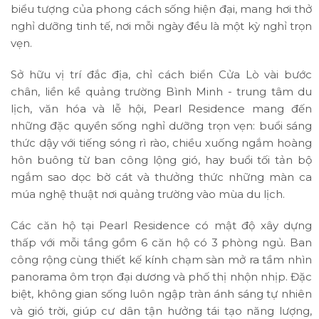
biểu tượng của phong cách sống hiện đại, mang hơi thở
nghỉ dưỡng tinh tế, nơi mỗi ngày đều là một kỳ nghỉ trọn
vẹn.
Sở hữu vị trí đắc địa, chỉ cách biển Cửa Lò vài bước
chân, liền kề quảng trường Bình Minh - trung tâm du
lịch, văn hóa và lễ hội, Pearl Residence mang đến
những đặc quyền sống nghỉ dưỡng trọn vẹn: buổi sáng
thức dậy với tiếng sóng rì rào, chiều xuống ngắm hoàng
hôn buông từ ban công lộng gió, hay buổi tối tản bộ
ngắm sao dọc bờ cát và thưởng thức những màn ca
múa nghệ thuật nơi quảng trường vào mùa du lịch.
Các căn hộ tại Pearl Residence có mật độ xây dựng
thấp với mỗi tầng gồm 6 căn hộ có 3 phòng ngủ. Ban
công rộng cùng thiết kế kính chạm sàn mở ra tầm nhìn
panorama ôm trọn đại dương và phố thị nhộn nhịp. Đặc
biệt, không gian sống luôn ngập tràn ánh sáng tự nhiên
và gió trời, giúp cư dân tận hưởng tái tạo năng lượng,