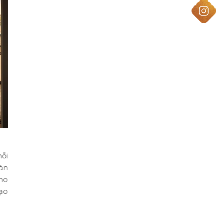
mỗi
àn
ho
tạo