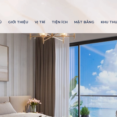
Ủ
GIỚI THIỆU
VỊ TRÍ
TIỆN ÍCH
MẶT BẰNG
KHU TH