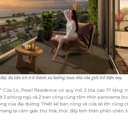
ại, đa tiện ích trở thành xu hướng mua nhà của giới trẻ hiện nay.
nh" Cửa Lò, Pearl Residence có quy mô 2 tòa cao 17 tầng, 
với 3 phòng ngủ và 2 ban công cùng tầm nhìn panorama (to
g của đại dương. Thiết kế ban công và cửa sổ lớn cũng c
mang lại cảm giác thư thái, thúc đẩy tinh thần phấn chấn, 