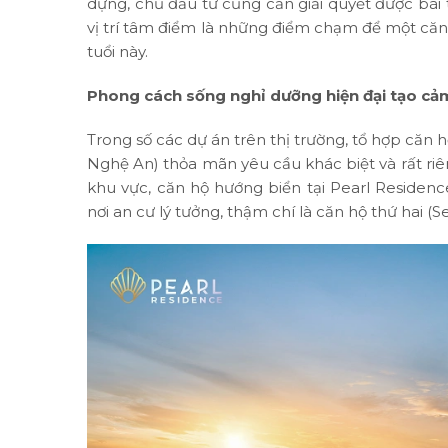
dựng, chủ đầu tư cũng cần giải quyết được bài
vị trí tâm điểm là những điểm chạm để một căn
tuổi này.
Phong cách sống nghỉ dưỡng hiện đại tạo cả
Trong số các dự án trên thị trường, tổ hợp căn 
Nghệ An) thỏa mãn yêu cầu khác biệt và rất riêng
khu vực, căn hộ hướng biển tại Pearl Residenc
nơi an cư lý tưởng, thậm chí là căn hộ thứ hai 