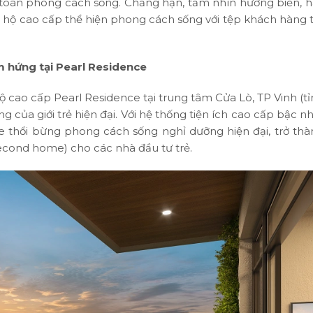
 toán phong cách sống. Chẳng hạn, tầm nhìn hướng biển, h
 hộ cao cấp thể hiện phong cách sống với tệp khách hàng 
m hứng tại Pearl Residence
hộ cao cấp Pearl Residence tại trung tâm Cửa Lò, TP Vinh (t
 của giới trẻ hiện đại. Với hệ thống tiện ích cao cấp bậc n
e thổi bừng phong cách sống nghỉ dưỡng hiện đại, trở thà
(Second home) cho các nhà đầu tư trẻ.