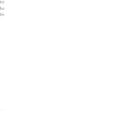
trị
ầu
ển