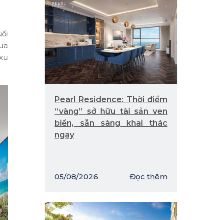
ổi
mua
xu
Pearl Residence: Thời điểm
“vàng” sở hữu tài sản ven
biển, sẵn sàng khai thác
ngay
05/08/2026
Đọc thêm