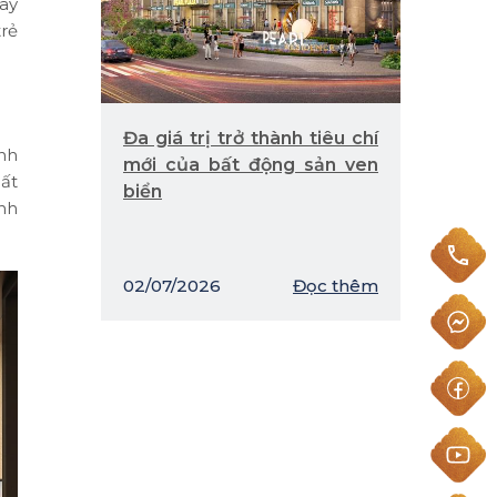
ay
trẻ
Đa giá trị trở thành tiêu chí
ỉnh
mới của bất động sản ven
hất
biển
nh
02/07/2026
Đọc thêm