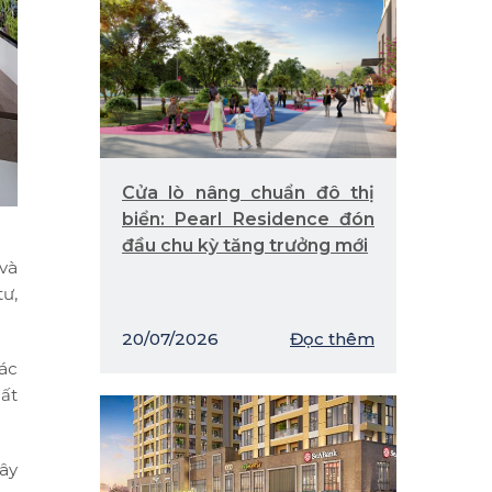
Cửa lò nâng chuẩn đô thị
biển: Pearl Residence đón
đầu chu kỳ tăng trưởng mới
và
tư,
20/07/2026
Đọc thêm
các
ất
xây